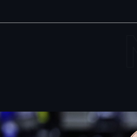
Home
Talent
Media
NIL
À propos
Carrière
#AreusLega