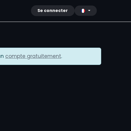
cy
Contact
Se connecter
un
compte gratuitement
.