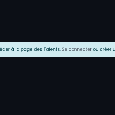
Home
Talent
Media
NIL
À propos
Carrière
#AreusLega
éder à la page des Talents.
Se connecter
ou créer 